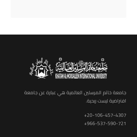
جامعة خاتم المرسلين العالمية هي عبارة عن جامعة
افتراضية ليست ربحية.
20-106-457-4307+
966-537-590-721+