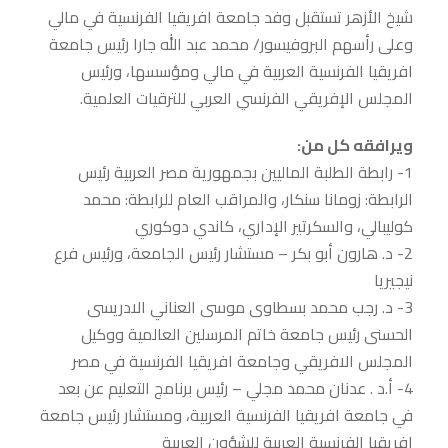
شيخ الأزهر تستقبل وفد جامعة افريقيا الفرنسية في مالي
وعلى رأسهم البروفيسور/ محمد عبد الله جارا رئيس جامعة
افريقيا الفرنسية العربية في مالي ومؤسسها، ورئيس
المجلس الإفريقي الفرنسي العربي للترقيات العلمية.
ويرافقه كل من:
1- رابطة الطلبة الماليين بجمهورية مصر العربية رئيس
الرابطة: زومانا سنكار، والمراقب العام للرابطة: محمد
كوليبالي، والسكرتير الإداري، كاندي دوكوري
2- د. هارون أبو بكر – مستشار رئيس الجامعة، ورئيس فرع
نيجيريا
3- د. رجب محمد بسطاوى موسى العناني الادريسى
الحسنى رئيس جامعة خاتم المرسلين العالمية ووكيل
المجلس الافريقي وجامعة افريقيا الفرنسية في مصر
4- أ.د . عدنان محمد مجلي – رئيس برنامج التعليم عن بعد
في جامعة افريقيا الفرنسية العربية، ومستشار رئيس جامعة
افريقيا الفرنسية العربية للشؤون العربية