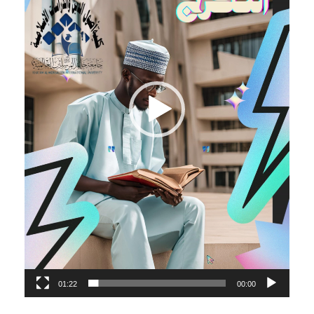
ا
ل
ف
ي
د
ي
و
01:22
00:00