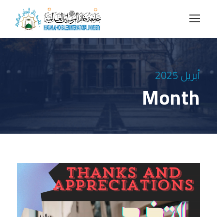
أبريل 2025
Month
م
ش
غ
ل